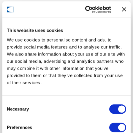
English
（11）
Nursing
（4）
Medical
（6）
This website uses cookies
Other
We use cookies to personalise content and ads, to
（4）
provide social media features and to analyse our traffic.
We also share information about your use of our site with
月別アーカイブ
our social media, advertising and analytics partners who
may combine it with other information that you’ve
provided to them or that they’ve collected from your use
2025年8月
（3）
of their services.
2025年5月
（1）
2025年4月
（2）
Consent
Necessary
Selection
2025年3月
（2）
2025年2月
（1）
Preferences
2025年1月
（1）