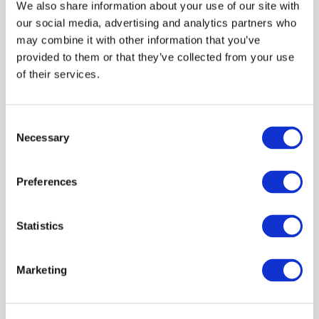
We also share information about your use of our site with
2025年3月
（2）
our social media, advertising and analytics partners who
may combine it with other information that you’ve
2025年2月
（1）
provided to them or that they’ve collected from your use
2025年1月
（1）
of their services.
2024年12月
（1）
2024年11月
（1）
Consent
Necessary
Selection
2024年10月
（2）
2024年9月
（2）
Preferences
2024年7月
（2）
2024年5月
（1）
Statistics
2024年4月
（1）
Marketing
2024年3月
（2）
2023年12月
（1）