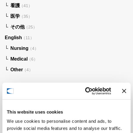
看護
（41）
医学
（35）
その他
（25）
English
（11）
Nursing
（4）
Medical
（6）
Other
（4）
月別アーカイブ
2025年8月
（3）
This website uses cookies
2025年5月
（1）
We use cookies to personalise content and ads, to
provide social media features and to analyse our traffic.
2025年4月
（2）