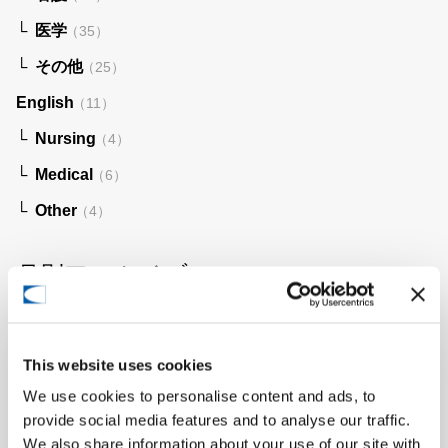
医学
（35）
その他
（25）
English
（11）
Nursing
（4）
Medical
（6）
Other
（4）
月別アーカイブ
2025年8月
（3）
This website uses cookies
2025年5月
（1）
We use cookies to personalise content and ads, to
2025年4月
（2）
provide social media features and to analyse our traffic.
We also share information about your use of our site with