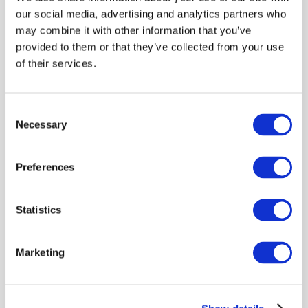
2025年3月
（2）
our social media, advertising and analytics partners who
2025年2月
（1）
may combine it with other information that you’ve
provided to them or that they’ve collected from your use
2025年1月
（1）
of their services.
2024年12月
（1）
2024年11月
（1）
Consent
Necessary
2024年10月
（2）
Selection
2024年9月
（2）
Preferences
2024年7月
（2）
2024年5月
（1）
Statistics
2024年4月
（1）
2024年3月
（2）
Marketing
2023年12月
（1）
2023年10月
（1）