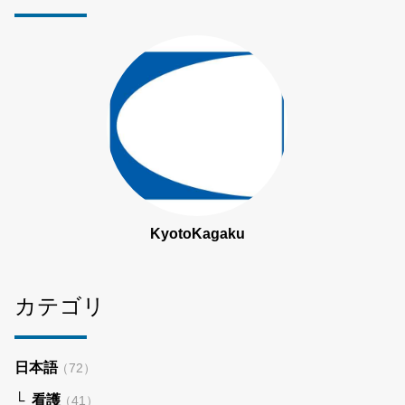
KyotoKagaku
カテゴリ
日本語
（72）
看護
（41）